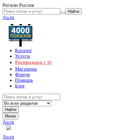
Регион
Россия
Найти
Au.ru
Каталог
Услуги
Распродажа с 1
₽
Магазины
Форум
Помощь
Блог
Найти
Меню
Au.ru
Au.ru