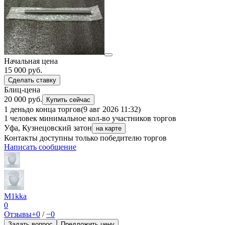
Начальная цена
15 000
руб.
Сделать ставку
Блиц-цена
20 000 руб.
Купить сейчас
1 день
до конца торгов
(9 авг 2026 11:32)
1 человек
минимальное кол-во участников торгов
Уфа, Кузнецовский затон
на карте
Контакты доступны только победителю торгов
Написать сообщение
M1kka
0
Отзывы
+0
/
−0
Задать вопрос
Предложить цену