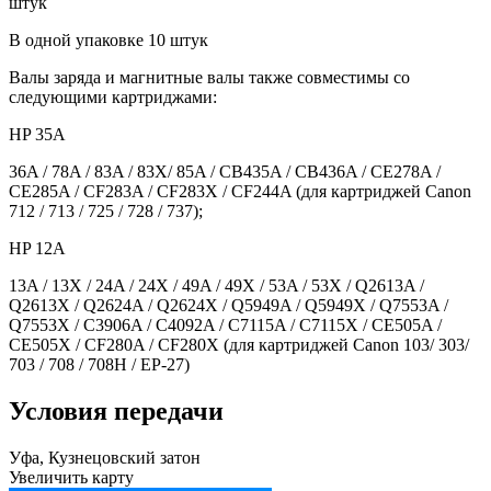
штук
В одной упаковке 10 штук
Валы заряда и магнитные валы также совместимы со
следующими картриджами:
HP 35A
36A / 78A / 83A / 83X/ 85A / CB435A / CB436A / CE278A /
CE285A / CF283A / CF283X / CF244A (для картриджей Canon
712 / 713 / 725 / 728 / 737);
HP 12A
13A / 13X / 24A / 24X / 49A / 49X / 53A / 53X / Q2613A /
Q2613X / Q2624A / Q2624X / Q5949A / Q5949X / Q7553A /
Q7553X / C3906A / C4092A / C7115A / C7115X / CE505A /
CE505X / CF280A / CF280X (для картриджей Canon 103/ 303/
703 / 708 / 708H / EP-27)
Условия передачи
Уфа, Кузнецовский затон
Увеличить карту