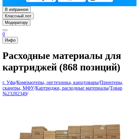
В избранное
Классный лот
Модератору
0
Инфо
Расходные материалы для
картриджей (868 позиций)
г. Уфа
/
Компьютеры, оргтехника, канцтовары
/
Принтеры,
сканеры, МФУ
/
Картриджи, расходные материалы
/
Товар
№23282349
/