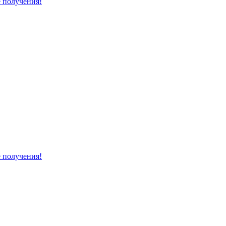
е получения!
е получения!