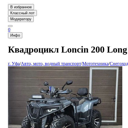
В избранное
Классный лот
Модератору
0
Инфо
Квадроцикл Loncin 200 Lon
г. Уфа
/
Авто, мото, водный транспорт
/
Мототехника
/
Снегоход