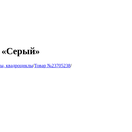
g «Серый»
ы, квадроциклы
/
Товар №23705238
/