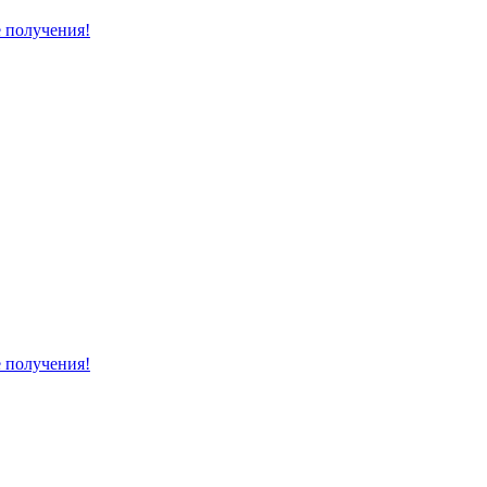
е получения!
е получения!